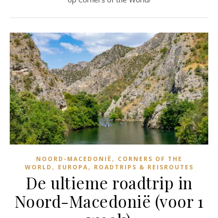
,
NOORD-MACEDONIË
CORNERS OF THE
,
,
WORLD
EUROPA
ROADTRIPS & REISROUTES
De ultieme roadtrip in
Noord-Macedonië (voor 1