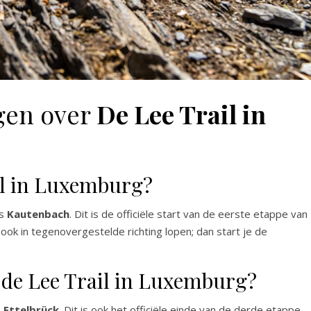
gen over
De Lee Trail in
il in Luxemburg?
is
Kautenbach
. Dit is de officiële start van de eerste etappe van
k ook in tegenovergestelde richting lopen; dan start je de
 de Lee Trail in Luxemburg?
s
Ettelbrück
. Dit is ook het officiële einde van de derde etappe