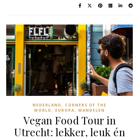
,
NEDERLAND
CORNERS OF THE
,
,
WORLD
EUROPA
WANDELEN
Vegan Food Tour in
Utrecht: lekker, leuk én