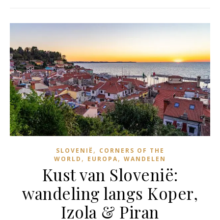
,
SLOVENIË
CORNERS OF THE
,
,
WORLD
EUROPA
WANDELEN
Kust van Slovenië:
wandeling langs Koper,
Izola & Piran