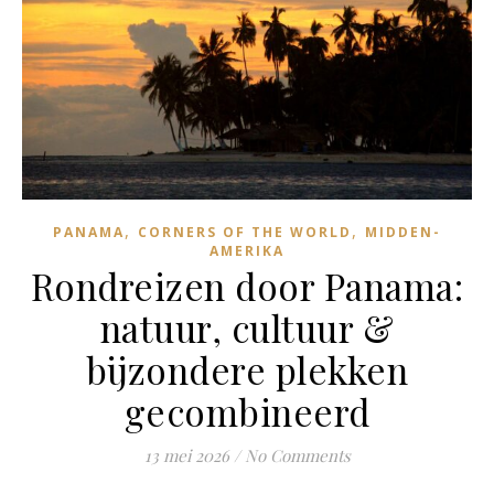
,
,
PANAMA
CORNERS OF THE WORLD
MIDDEN-
AMERIKA
Rondreizen door Panama:
natuur, cultuur &
bijzondere plekken
gecombineerd
13 mei 2026
/
No Comments