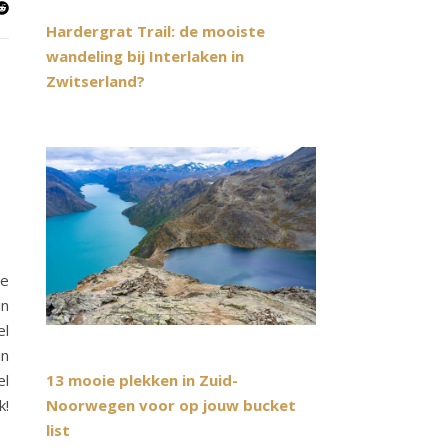
Hardergrat Trail: de mooiste
wandeling bij Interlaken in
Zwitserland?
te
in
el
in
13 mooie plekken in Zuid-
el
Noorwegen voor op jouw bucket
k!
list