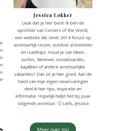
Jessica Lokker
Leuk dat je hier bent! Ik ben de
oprichter van Corners of the World,
een website die sinds 2014 focust op
at
avontuurlijk reizen, outdoor activiteiten
in
en roadtrips. Houd je van hiken,
an
surfen, klimmen, snowboarden,
en
kajakken of andere avontuurlijke
en
vakanties? Dan zit je hier goed. Aan de
je
hand van mijn eigen reiservaringen
deel ik hier tips, inspiratie en
informatie. Hopelijk helpt het bij jouw
volgende avontuur. 🙂 Liefs, Jessica
Meer over mij