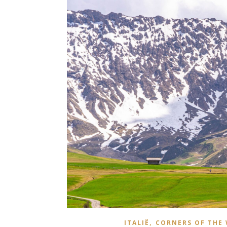
,
ITALIË
CORNERS OF THE