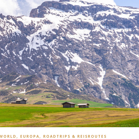
,
,
 WORLD
EUROPA
ROADTRIPS & REISROUTES