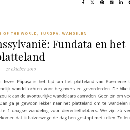
,
,
S OF THE WORLD
EUROPA
WANDELEN
ssylvanië: Fundata en het
platteland
23 oktober 2019
 Iezer Păpușa is het tijd om het platteland van Roemenië 
melijk wandeltochten voor beginners en gevorderden. De hike 
 zou ik aan de avontuurlijke wandelaars aanraden. Geen zin om ve
Dan ga je gewoon lekker naar het platteland om te wandelen 
fecte 1-daagse wandeling voor dierenliefhebbers. We zijn zó ve
komen dat ik halverwege de dag ben gestopt met tellen. Zo leu