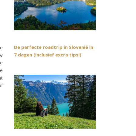
De perfecte roadtrip in Slovenië in
je
7 dagen (inclusief extra tips!)
uw
de
je
ht
of