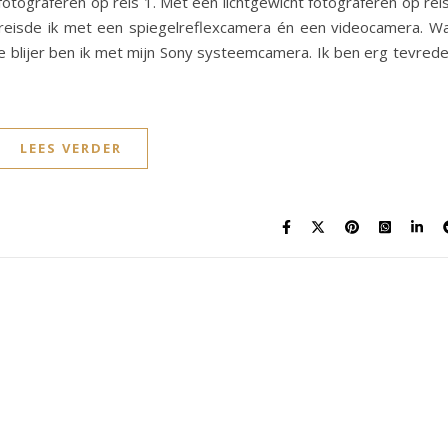
 fotograferen op reis 1. Met een lichtgewicht fotograferen op rei
eisde ik met een spiegelreflexcamera én een videocamera. W
e blijer ben ik met mijn Sony systeemcamera. Ik ben erg tevred
LEES VERDER