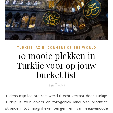
,
,
TURKIJE
AZIË
CORNERS OF THE WORLD
10 mooie plekken in
Turkije voor op jouw
bucket list
3 juli 2022
Tijdens mijn laatste reis werd ik echt verrast door Turkije.
Turkije is zo´n divers en fotogeniek land! Van prachtige
stranden tot magnifieke bergen en van eeuwenoude