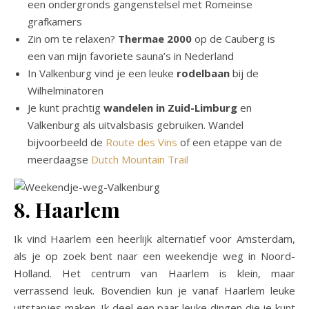
een ondergronds gangenstelsel met Romeinse
grafkamers
Zin om te relaxen?
Thermae 2000
op de Cauberg is
een van mijn favoriete sauna’s in Nederland
In Valkenburg vind je een leuke
rodelbaan
bij de
Wilhelminatoren
Je kunt prachtig
wandelen in Zuid-Limburg
en
Valkenburg als uitvalsbasis gebruiken. Wandel
bijvoorbeeld de
Route des Vins
of een etappe van de
meerdaagse
Dutch Mountain Trail
8. Haarlem
Ik vind Haarlem een heerlijk alternatief voor Amsterdam,
als je op zoek bent naar een weekendje weg in Noord-
Holland. Het centrum van Haarlem is klein, maar
verrassend leuk. Bovendien kun je vanaf Haarlem leuke
uitstapjes maken. Ik deel een paar leuke dingen die je kunt