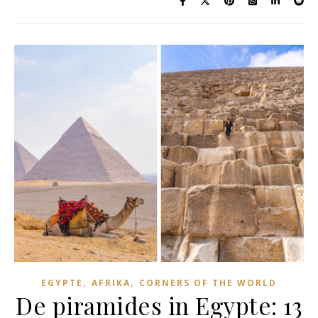
,
,
EGYPTE
AFRIKA
CORNERS OF THE WORLD
De piramides in Egypte: 13