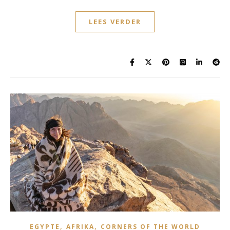
LEES VERDER
,
,
EGYPTE
AFRIKA
CORNERS OF THE WORLD