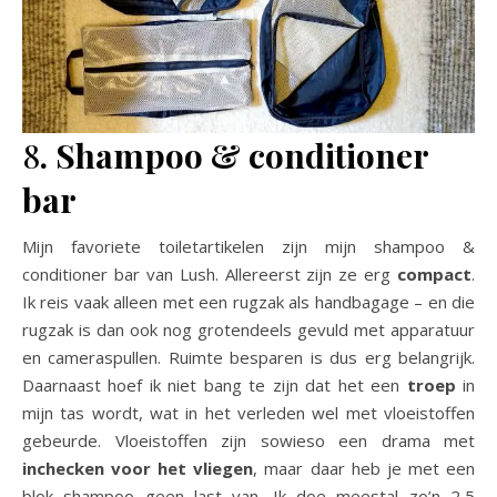
8
. Shampoo & conditioner
bar
Mijn favoriete toiletartikelen zijn mijn shampoo &
conditioner bar van Lush. Allereerst zijn ze erg
compact
.
Ik reis vaak alleen met een rugzak als handbagage – en die
rugzak is dan ook nog grotendeels gevuld met apparatuur
en cameraspullen. Ruimte besparen is dus erg belangrijk.
Daarnaast hoef ik niet bang te zijn dat het een
troep
in
mijn tas wordt, wat in het verleden wel met vloeistoffen
gebeurde. Vloeistoffen zijn sowieso een drama met
inchecken voor het vliegen
, maar daar heb je met een
blok shampoo geen last van. Ik doe meestal zo’n 2,5