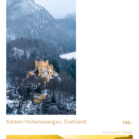
Kasteel Hohenswangau, Duitsland
130,-
ArtFrame™ 45x80