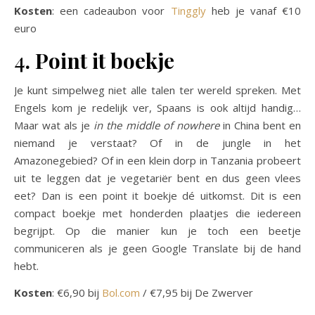
Kosten
: een cadeaubon voor
Tinggly
heb je vanaf €10
euro
4
. Point it boekje
Je kunt simpelweg niet alle talen ter wereld spreken. Met
Engels kom je redelijk ver, Spaans is ook altijd handig…
Maar wat als je
in the middle of nowhere
in China bent en
niemand je verstaat? Of in de jungle in het
Amazonegebied? Of in een klein dorp in Tanzania probeert
uit te leggen dat je vegetariër bent en dus geen vlees
eet? Dan is een point it boekje dé uitkomst. Dit is een
compact boekje met honderden plaatjes die iedereen
begrijpt. Op die manier kun je toch een beetje
communiceren als je geen Google Translate bij de hand
hebt.
Kosten
: €6,90 bij
Bol.com
/ €7,95 bij De Zwerver