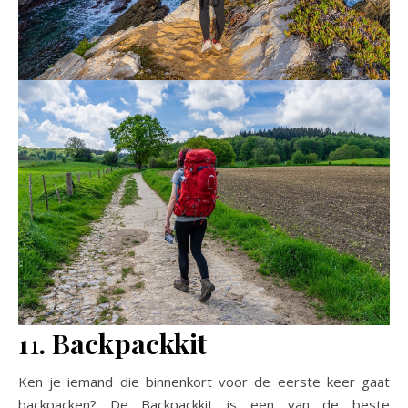
1
1
. Backpackkit
Ken je iemand die binnenkort voor de eerste keer gaat
backpacken? De Backpackkit is een van de beste