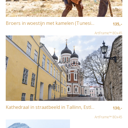
Broers in woestijn met kamelen (Tunesië)
135,-
ArtFrame™ 80x45
Kathedraal in straatbeeld in Tallinn, Estland
130,-
ArtFrame™ 80x45