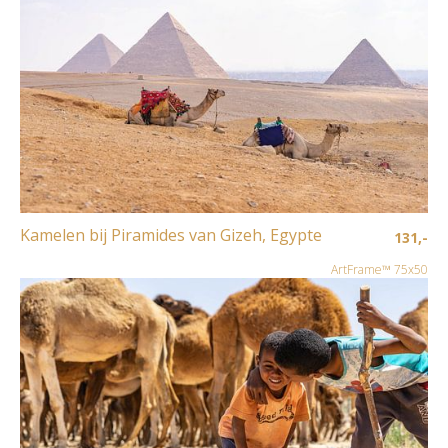
Kamelen bij Piramides van Gizeh, Egypte
131,-
ArtFrame™ 75x50