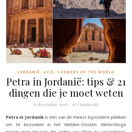
,
,
JORDANIË
AZIË
CORNERS OF THE WORLD
Petra in Jordanië: tips & 21
dingen die je moet weten
6 december 2019
/
26 Comments
Petra in Jordanië
is een van de meest bijzondere plekken
om te bezoeken in het Midden-Oosten. Metershoge
muren met kleuren die ieder uur lijken te veranderen.