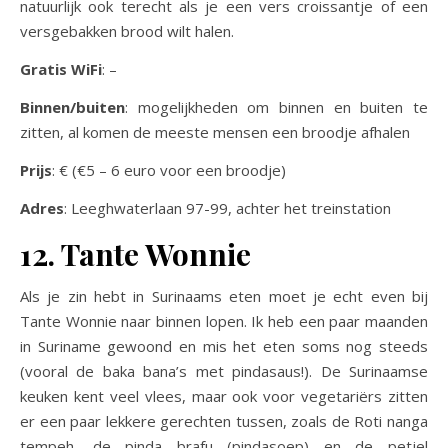
natuurlijk ook terecht als je een vers croissantje of een
versgebakken brood wilt halen.
Gratis WiFi
: –
Binnen/buiten
: mogelijkheden om binnen en buiten te
zitten, al komen de meeste mensen een broodje afhalen
Prijs
: € (€5 – 6 euro voor een broodje)
Adres
: Leeghwaterlaan 97-99, achter het treinstation
12. Tante Wonnie
Als je zin hebt in Surinaams eten moet je echt even bij
Tante Wonnie naar binnen lopen. Ik heb een paar maanden
in Suriname gewoond en mis het eten soms nog steeds
(vooral de baka bana’s met pindasaus!). De Surinaamse
keuken kent veel vlees, maar ook voor vegetariërs zitten
er een paar lekkere gerechten tussen, zoals de Roti nanga
tempeh, de pinda brafu (pindasoep) en de petjel