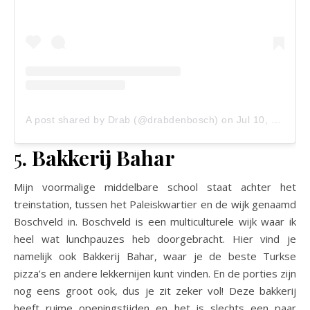
A post shared by Drab (@drabdenbosch)
on
Jul 10, 2019 at 12:55am PDT
5
. Bakkerij Bahar
Mijn voormalige middelbare school staat achter het
treinstation, tussen het Paleiskwartier en de wijk genaamd
Boschveld in. Boschveld is een multiculturele wijk waar ik
heel wat lunchpauzes heb doorgebracht. Hier vind je
namelijk ook Bakkerij Bahar, waar je de beste Turkse
pizza’s en andere lekkernijen kunt vinden. En de porties zijn
nog eens groot ook, dus je zit zeker vol! Deze bakkerij
heeft ruime openingstijden en het is slechts een paar