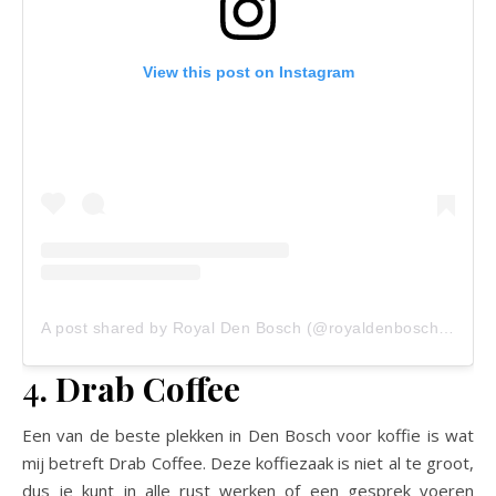
View this post on Instagram
A post shared by Royal Den Bosch (@royaldenbosch)
on
Au
4
. Drab Coffee
Een van de beste plekken in Den Bosch voor koffie is wat
mij betreft Drab Coffee. Deze koffiezaak is niet al te groot,
dus je kunt in alle rust werken of een gesprek voeren