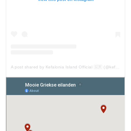
A post shared by Kefalonia Island Official 🇬🇷 (@kefalonia__island)