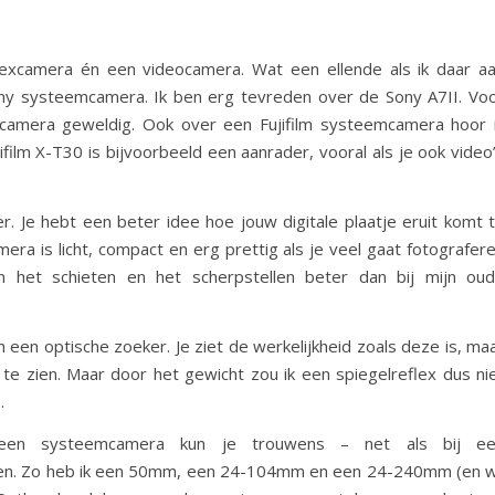
lexcamera én een videocamera. Wat een ellende als ik daar a
ony systeemcamera. Ik ben erg tevreden over de Sony A7II. Vo
mcamera geweldig. Ook over een Fujifilm systeemcamera hoor 
ifilm X-T30 is bijvoorbeeld een aanrader, vooral als je ook video
. Je hebt een beter idee hoe jouw digitale plaatje eruit komt 
era is licht, compact en erg prettig als je veel gaat fotografer
an het schieten en het scherpstellen beter dan bij mijn ou
 een optische zoeker. Je ziet de werkelijkheid zoals deze is, ma
t te zien. Maar door het gewicht zou ik een spiegelreflex dus ni
.
n systeemcamera kun je trouwens – net als bij ee
len. Zo heb ik een 50mm, een 24-104mm en een 24-240mm (en w