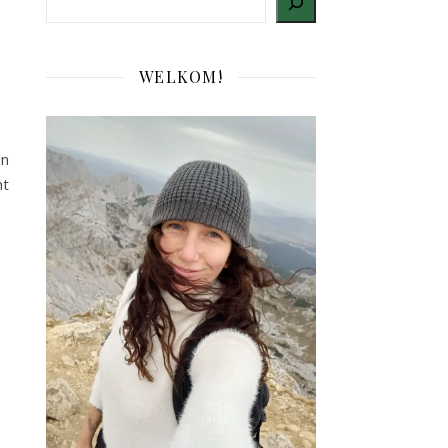
WELKOM!
en
nt