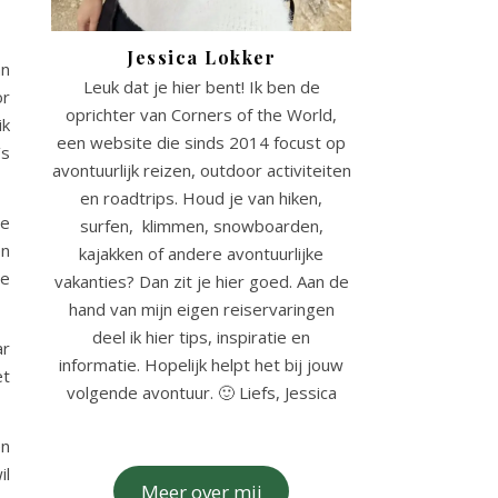
Jessica Lokker
an
Leuk dat je hier bent! Ik ben de
or
oprichter van Corners of the World,
ik
een website die sinds 2014 focust op
’s
avontuurlijk reizen, outdoor activiteiten
en roadtrips. Houd je van hiken,
te
surfen, klimmen, snowboarden,
en
kajakken of andere avontuurlijke
de
vakanties? Dan zit je hier goed. Aan de
hand van mijn eigen reiservaringen
deel ik hier tips, inspiratie en
ar
informatie. Hopelijk helpt het bij jouw
et
volgende avontuur. 🙂 Liefs, Jessica
n
il
Meer over mij