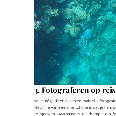
3. Fotograferen op rei
Wil je nóg lichter reizen en makkelijk fotograf
Het fijne van een smartphone is dat je hem s
te sjouwen. Daarnaast is de drempel om fo