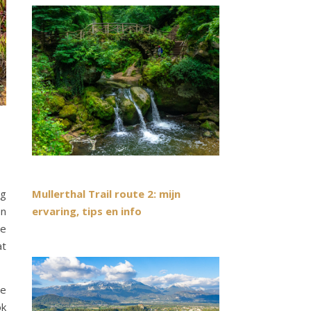
ig
Mullerthal Trail route 2: mijn
en
ervaring, tips en info
je
at
je
ok