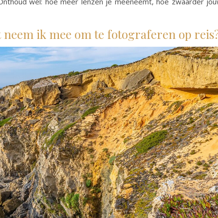
 Onthoud wel: hoe meer lenzen je meeneemt, hoe zwaarder jo
t neem ik mee om te fotograferen op reis