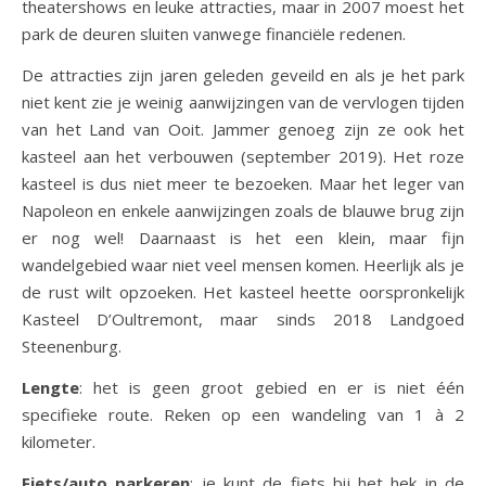
theatershows en leuke attracties, maar in 2007 moest het
park de deuren sluiten vanwege financiële redenen.
De attracties zijn jaren geleden geveild en als je het park
niet kent zie je weinig aanwijzingen van de vervlogen tijden
van het Land van Ooit. Jammer genoeg zijn ze ook het
kasteel aan het verbouwen (september 2019). Het roze
kasteel is dus niet meer te bezoeken. Maar het leger van
Napoleon en enkele aanwijzingen zoals de blauwe brug zijn
er nog wel! Daarnaast is het een klein, maar fijn
wandelgebied waar niet veel mensen komen. Heerlijk als je
de rust wilt opzoeken. Het kasteel heette oorspronkelijk
Kasteel D’Oultremont, maar sinds 2018 Landgoed
Steenenburg.
Lengte
: het is geen groot gebied en er is niet één
specifieke route. Reken op een wandeling van 1 à 2
kilometer.
Fiets/auto parkeren
: je kunt de fiets bij het hek in de