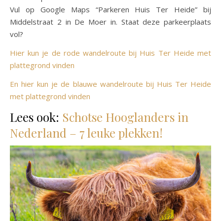
Vul op Google Maps “Parkeren Huis Ter Heide” bij
Middelstraat 2 in De Moer in. Staat deze parkeerplaats
vol?
Hier kun je de rode wandelroute bij Huis Ter Heide met
plattegrond vinden
En hier kun je de blauwe wandelroute bij Huis Ter Heide
met plattegrond vinden
Lees ook:
Schotse Hooglanders in
Nederland – 7 leuke plekken!